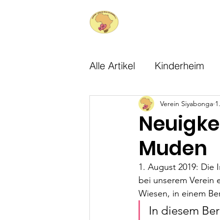
Siyabonga
- Lachende
Herzen für Südafrika e.V.
Alle Artikel
Kinderheim
Verein Siyabonga
1
Neuigke
Muden
1. August 2019: Die 
bei unserem Verein e
Wiesen, in einem Be
In diesem Beri