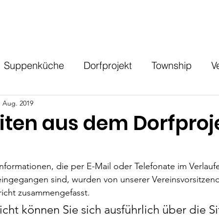
Home
Projekte
Neuigkeiten
Spenden
Üb
Suppenküche
Dorfprojekt
Township
V
. Aug. 2019
iten aus dem Dorfproj
Informationen, die per E-Mail oder Telefonate im Verlau
ingegangen sind, wurden von unserer Vereinsvorsitzende
richt zusammengefasst.
cht können Sie sich ausführlich über die Si