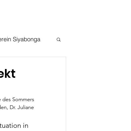
er uns
Kontakt
erein Siyabonga
ekt
fe des Sommers 
n, Dr. Juliane 
tuation in 