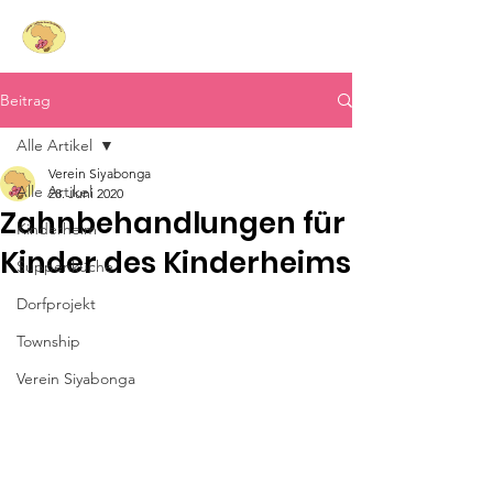
Siyabonga
- Lachende
Herzen für Südafrika e.V.
Beitrag
Alle Artikel
Verein Siyabonga
Alle Artikel
28. Juni 2020
Zahnbehandlungen für
Kinderheim
Kinder des Kinderheims
Suppenküche
Dorfprojekt
Township
Verein Siyabonga