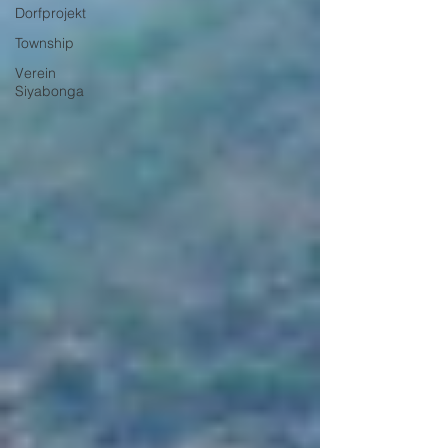
Dorfprojekt
Township
Verein
Siyabonga