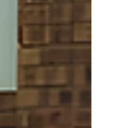
in Greytown und die Kinder in den
Vorschulen unseres Dorfprojekts. Sport
verbindet Menschen auf der ganzen Welt.
Gerade Fußball schenkt Kindern Freude,
Gemeinschaft, Bewegung und stärkt ihr
Selbstvertrauen. Mit eurer Unterstützung
möch